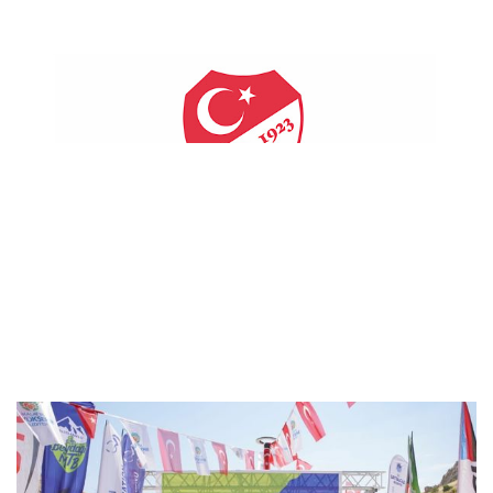
TFF, yeni nesil dijital futbol oyu..
Beydağı’nda bisiklet heyecanı sona ..