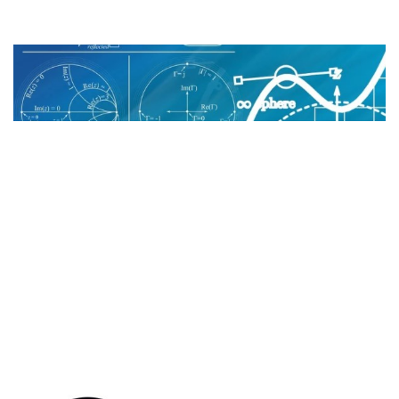
Hidropar Hareket Kontrol Teknolojil..
Beta Enerji’den ilk 6 ayda 207 mily..