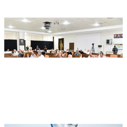
Ağustos Ayı olağanüstü Meclis Topla..
Gündem