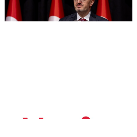
Ekonomi
Yayla Agro Gıda’nın ilk yarı cirosu..