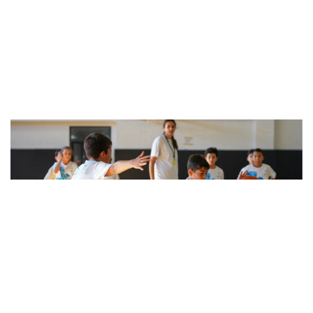
Beylikdüzü'nde öğrenciler yazı spor..