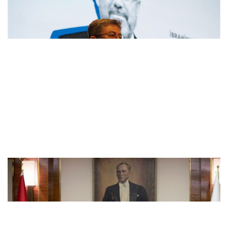
Yumaklı’dan Muhammed Hamdi Büyüktaş..
Bolat: Avusturya ile ticaret hacmin..