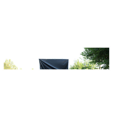
Pamukkale'de Kekik ve Lavanta Festi..