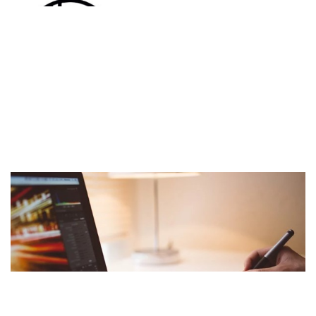
Ağaoğlu Avrasya GYO’nun ilk yarı ne..
Spor