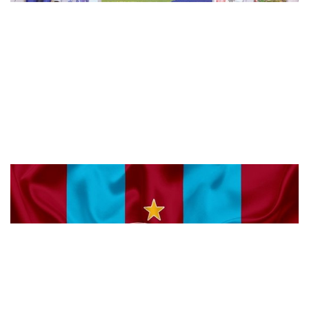
Trabzonspor’lu Salih Malkoçoğlu Al ..