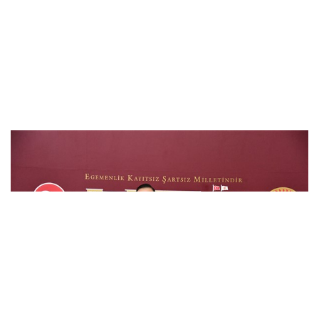
Zorlu, Macaristan ile ilişkilerin s..