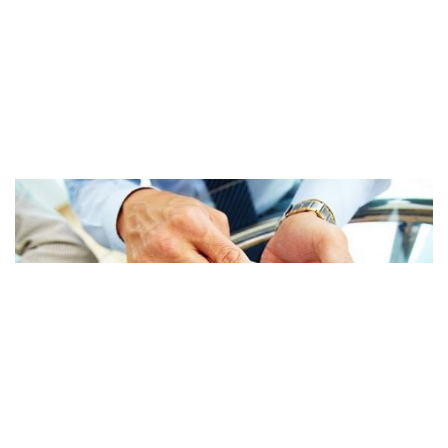
Çemaş’ın 6 aylık net zararı 113 mil..