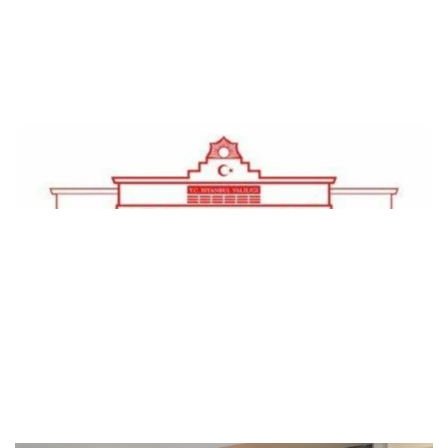
Sayan Kaya’dan Vali Gül’e ziyaret..