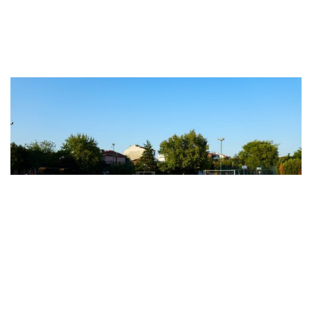
Eskişehir’de yaz spor eğitimleri sü..
Kültür - Sanat