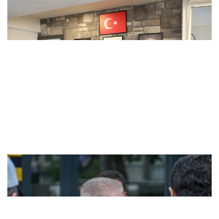
CHP'den istifa eden Başkan Ertaş v..
Vali Gül, İstanbul Çocukları Vakfı'..