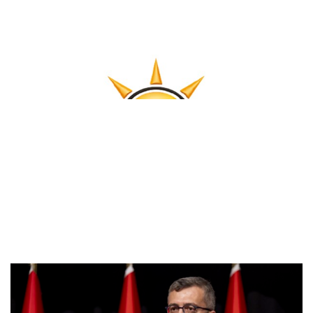
AK Parti: Sağlık hizmetlerine erişi..
Duran: Anafartalar Zaferi’nin 111'i..