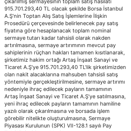
çıkarılmış sermayesinin toplam satış hasılatı
915.701.293,40 TL olacak şekilde Borsa İstanbul
A.Ş'nin Toptan Alış Satış İşlemlerine İlişkin
Prosedürü çerçevesinde belirlenecek pay satış
fiyatına göre hesaplanacak toplam nominal
sermaye tutarı kadar tahsisli olarak nakden
artırılmasına, sermaye artırımının mevcut pay
sahiplerinin rüçhan hakları tamamen kısıtlanarak,
şirketimiz hakim ortağı Artaş İnşaat Sanayi ve
Ticaret A.Ş'ye 915.701.293,40 TL'lik şirketimizden
olan nakit alacaklarına mahsuben tahsisli satış
yöntemiyle gerçekleştirilmesine, sermaye artırımı
nedeniyle ihraç edilecek payların tamamının
Artaş İnşaat Sanayi ve Ticaret A.Ş'ye satılmasına,
yeni ihraç edilecek payların tamamının hamiline
yazılı olarak çıkarılmasına ve borsada işlem
görebilir nitelikte oluşturulmasına, Sermaye
Piyasası Kurulunun (SPK) VII-128.1 sayılı Pay